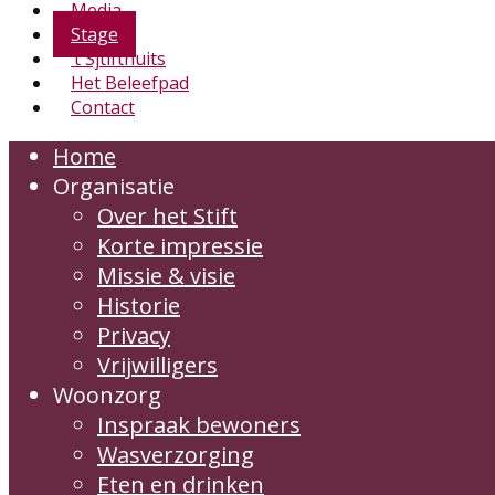
Media
Stage
’t Sjtiftnuits
Het Beleefpad
Contact
Home
Organisatie
Over het Stift
Korte impressie
Missie & visie
Historie
Privacy
Vrijwilligers
Woonzorg
Inspraak bewoners
Wasverzorging
Eten en drinken